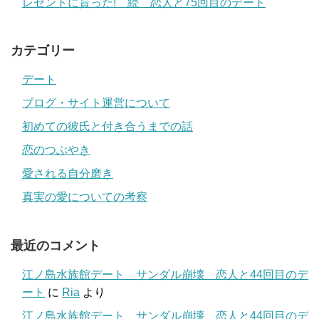
レゼントに貰った! 続 恋人と75回目のデート
カテゴリー
デート
ブログ・サイト運営について
初めての彼氏と付き合うまでの話
恋のつぶやき
愛される自分磨き
真実の愛についての考察
最近のコメント
江ノ島水族館デート サンダル崩壊 恋人と44回目のデ
ート
に
Ria
より
江ノ島水族館デート サンダル崩壊 恋人と44回目のデ