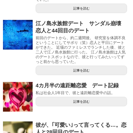
記事を読む
江ノ島水族館デート サンダル崩壊
恋人と44回目のデート
前回のデートから、約二週間後。 研究室を体調不良
ということにしてサボり（笑）恋人と平日にデート
ができた。 近場のファミレスでランチした後、彼と
二人で江ノ島水族館に行った。 江ノ島水族館は人気
のデートスポットなので、彼と行ってみたいってず
っと前から思っていた。
記事を読む
4カ月半の遠距離恋愛 デート記録
私は社会人1年目で、彼と遠距離恋愛中の話。
記事を読む
彼が、｢可愛い｣って言ってくる…。恋
人と28回目のデート