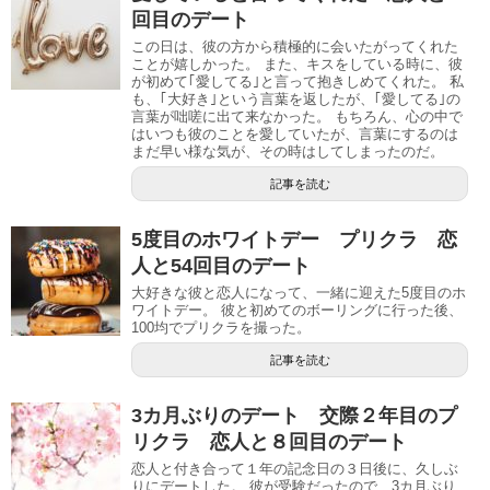
回目のデート
この日は、彼の方から積極的に会いたがってくれた
ことが嬉しかった。 また、キスをしている時に、彼
が初めて｢愛してる｣と言って抱きしめてくれた。 私
も、｢大好き｣という言葉を返したが、｢愛してる｣の
言葉が咄嗟に出て来なかった。 もちろん、心の中で
はいつも彼のことを愛していたが、言葉にするのは
まだ早い様な気が、その時はしてしまったのだ。
記事を読む
5度目のホワイトデー プリクラ 恋
人と54回目のデート
大好きな彼と恋人になって、一緒に迎えた5度目のホ
ワイトデー。 彼と初めてのボーリングに行った後、
100均でプリクラを撮った。
記事を読む
3カ月ぶりのデート 交際２年目のプ
リクラ 恋人と８回目のデート
恋人と付き合って１年の記念日の３日後に、久しぶ
りにデートした。 彼が受験だったので、3カ月ぶり