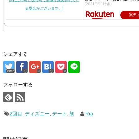
(2021/3/11時点)
楽天
シェアする
error
0
0
フォローする
2回目
,
ディズニー
,
デート
,
初
Ria