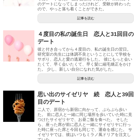
のデートになってしまったけれど、受験が終わった
ので、やっと落ち着くことができた。
記事を読む
４度目の私の誕生日 恋人と31回目の
デート
彼と付き合ってから４度目の、私の誕生日の翌日。
研究室の先生には体調不良ということにして学校を
サボり、恋人と愛の逃避行をした。 彼にもっと会い
たくて、早く会いたくて、早く髪に縮毛矯正をかけ
た。 少し、新しい自分になれた気がした。
記事を読む
思い出のサイゼリヤ 続 恋人と39回
目のデート
二人で、原宿から新宿に向かって、ぶらぶら歩い
た。 前に恋人と一緒に同じ場所を歩いていた時に見
つけたサイゼリヤで、お昼ご飯を食べた。 そした
ら、座った席が前に恋人と一緒にサイゼリヤに行っ
た時に座った席と今回も同じで、運命を感じた。 サ
イゼリヤでは、彼はいつもミラノ風ドリアを注文し
ていた。