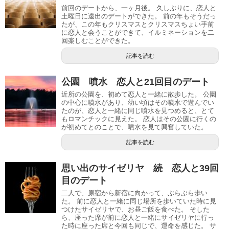
前回のデートから、一ヶ月後。 久しぶりに、恋人と
土曜日に遠出のデートができた。 前の年もそうだっ
たが、この年もクリスマスとクリスマスちょい手前
に恋人と会うことができて、イルミネーションを二
回楽しむことができた。
記事を読む
公園 噴水 恋人と21回目のデート
近所の公園を、初めて恋人と一緒に散歩した。 公園
の中心に噴水があり、幼い頃はその噴水で遊んでい
たのが、恋人と一緒に同じ噴水を見つめると、とて
もロマンチックに見えた。 恋人はその公園に行くの
が初めてとのことで、噴水を見て興奮していた。
記事を読む
思い出のサイゼリヤ 続 恋人と39回
目のデート
二人で、原宿から新宿に向かって、ぶらぶら歩い
た。 前に恋人と一緒に同じ場所を歩いていた時に見
つけたサイゼリヤで、お昼ご飯を食べた。 そした
ら、座った席が前に恋人と一緒にサイゼリヤに行っ
た時に座った席と今回も同じで、運命を感じた。 サ