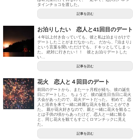
タインチョコを渡した。
記事を読む
お泊りしたい 恋人と41回目のデート
４年以上付き合っていても、彼と私は泊まりがけで
デートしたことがまだなかった。 だから、｢泊まり｣
という言葉を聞いただけでも、ドキッとしてしまっ
た。 絶対に行きたい！！ 彼とお泊りデートした
い…
記事を読む
花火 恋人と４回目のデート
前回のデートから、また一ヶ月程が経ち、彼の誕生
日にデートした。 ちょうど、彼の誕生日当日に花火
大会があったので、花火デートだった。 初めて、恋
人と浴衣を来て一緒に綺麗な花火を観ることができ
た。 親が花火好きなので、親と一緒に花火を観るこ
とは子供の頃からあったけど、恋人と一緒に観る
と、同じ花火を観てもすごくロマンチックに見え
た。
記事を読む