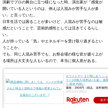
演劇でプロの舞台に立つ様になった時、演出家が「感覚が
開いている人というのは、例えば人混みが苦手な人が多
い」と言っていた。
日常生活では困ることが多いけど、人混みが苦手なのは敏
感だということで、芸術的感性としては活きてくるらし
い。
人が持っている「気」やエネルギーを受け取り過ぎるとい
うことか。
でも、同じ人混み苦手でも、お祭会場の様な皆が盛り上が
る場所は大丈夫な人もいるので、本当に個人差がある。
ホワイトデー まだ間に合う シ
リトロ8個入(送料込) お返し 退職
ト 産休 内祝い
価格：3904円（税込、送料無料
(2021/3/11時点)
楽天