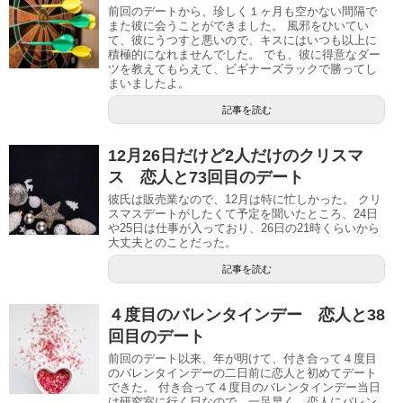
前回のデートから、珍しく１ヶ月も空かない間隔で
また彼に会うことができました。 風邪をひいてい
て、彼にうつすと悪いので、キスにはいつも以上に
積極的になれませんでした。 でも、彼に得意なダー
ツを教えてもらえて、ビギナーズラックで勝ってし
まいましたよ。
記事を読む
12月26日だけど2人だけのクリスマ
ス 恋人と73回目のデート
彼氏は販売業なので、12月は特に忙しかった。 クリ
スマスデートがしたくて予定を聞いたところ、24日
や25日は仕事が入っており、26日の21時くらいから
大丈夫とのことだった。
記事を読む
４度目のバレンタインデー 恋人と38
回目のデート
前回のデート以来、年が明けて、付き合って４度目
のバレンタインデーの二日前に恋人と初めてデート
できた。 付き合って４度目のバレンタインデー当日
は研究室に行く日なので、一足早く、恋人にバレン