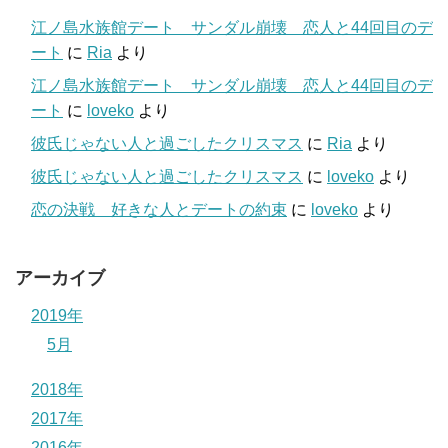
江ノ島水族館デート サンダル崩壊 恋人と44回目のデ
ート
に
Ria
より
江ノ島水族館デート サンダル崩壊 恋人と44回目のデ
ート
に
loveko
より
彼氏じゃない人と過ごしたクリスマス
に
Ria
より
彼氏じゃない人と過ごしたクリスマス
に
loveko
より
恋の決戦 好きな人とデートの約束
に
loveko
より
アーカイブ
2019年
5月
2018年
2017年
2016年