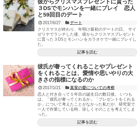
彼からクリスマスプレゼントに貰った
３DSでモンハンを一緒にプレイ 恋人
と59回目のデート
2017/6/27
デート
クリスマスが終わり、年明け最初のデートの日。 サイ
ゼリヤでランチした後、彼からクリスマスプレゼント
に貰った３DSとモンハンをカラオケで一緒にプレイし
た。
記事を読む
彼氏が奢ってくれることやプレゼント
をくれることは、愛情や思いやりの大
きさの指標になるのか
2017/1/21
真実の愛についての考察
恋人と付き合って５年目の誕生日の数日後。 いつも
は、「彼氏が奢ってくれるか」「プレゼントをくれる
か」について考えたことがなかった私だが、研究室で
一人で作業している時、珍しくそのことを考えてしま
った。
記事を読む