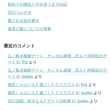
初めての彼氏と付き合うまでの話
恋のつぶやき
愛される自分磨き
真実の愛についての考察
最近のコメント
江ノ島水族館デート サンダル崩壊 恋人と44回目のデ
ート
に
Ria
より
江ノ島水族館デート サンダル崩壊 恋人と44回目のデ
ート
に
loveko
より
彼氏じゃない人と過ごしたクリスマス
に
Ria
より
彼氏じゃない人と過ごしたクリスマス
に
loveko
より
恋の決戦 好きな人とデートの約束
に
loveko
より