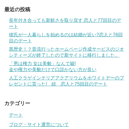
最近の投稿
長年付き合っても新鮮さを取り戻す 恋人と77回目のデ
ート
彼氏が一人暮らしを始めるのは結婚が近い?恋人と76回
目のデート
黒歴史！？昔流行ったホームページ作成サービスのジオ
シティーズが終了したので新サイトに移行しました。
「男は権力 女は美貌」なんて嘘!
金や権力や美貌だけで口説かない方が良い
人工クラゲインテリアアクアリウムをホワイトデーのプ
レゼントに貰った! 続 恋人と75回目のデート
カテゴリー
デート
ブログ・サイト運営について