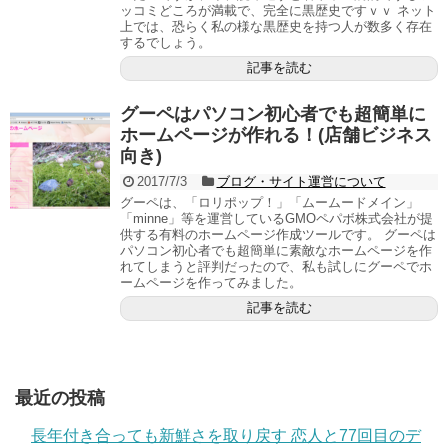
ッコミどころが満載で、完全に黒歴史ですｖｖ ネット
上では、恐らく私の様な黒歴史を持つ人が数多く存在
するでしょう。
記事を読む
グーペはパソコン初心者でも超簡単に
ホームページが作れる！(店舗ビジネス
向き)
2017/7/3
ブログ・サイト運営について
グーペは、「ロリポップ！」「ムームードメイン」
「minne」等を運営しているGMOペパボ株式会社が提
供する有料のホームページ作成ツールです。 グーペは
パソコン初心者でも超簡単に素敵なホームページを作
れてしまうと評判だったので、私も試しにグーペでホ
ームページを作ってみました。
記事を読む
最近の投稿
長年付き合っても新鮮さを取り戻す 恋人と77回目のデ