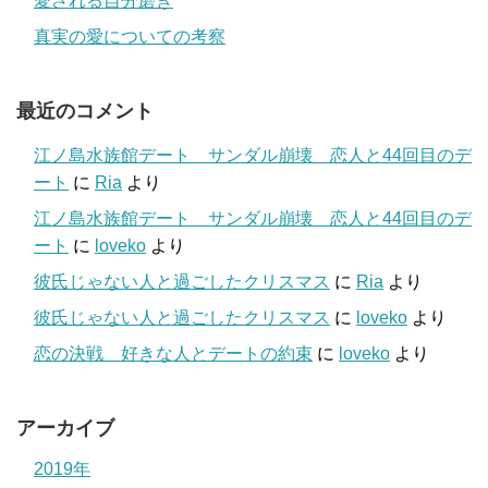
愛される自分磨き
真実の愛についての考察
最近のコメント
江ノ島水族館デート サンダル崩壊 恋人と44回目のデ
ート
に
Ria
より
江ノ島水族館デート サンダル崩壊 恋人と44回目のデ
ート
に
loveko
より
彼氏じゃない人と過ごしたクリスマス
に
Ria
より
彼氏じゃない人と過ごしたクリスマス
に
loveko
より
恋の決戦 好きな人とデートの約束
に
loveko
より
アーカイブ
2019年