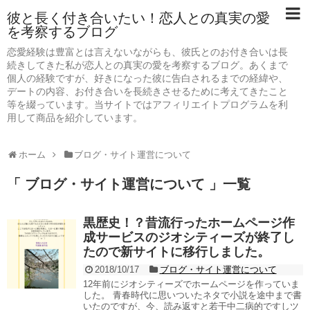
彼と長く付き合いたい！恋人との真実の愛
を考察するブログ
恋愛経験は豊富とは言えないながらも、彼氏とのお付き合いは長
続きしてきた私が恋人との真実の愛を考察するブログ。あくまで
個人の経験ですが、好きになった彼に告白されるまでの経緯や、
デートの内容、お付き合いを長続きさせるために考えてきたこと
等を綴っています。当サイトではアフィリエイトプログラムを利
用して商品を紹介しています。
ホーム
ブログ・サイト運営について
「 ブログ・サイト運営について 」一覧
黒歴史！？昔流行ったホームページ作
成サービスのジオシティーズが終了し
たので新サイトに移行しました。
2018/10/17
ブログ・サイト運営について
12年前にジオシティーズでホームページを作っていま
した。 青春時代に思いついたネタで小説を途中まで書
いたのですが、今、読み返すと若干中二病的ですしツ