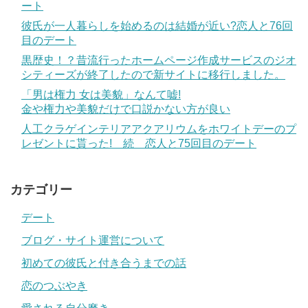
ート
彼氏が一人暮らしを始めるのは結婚が近い?恋人と76回
目のデート
黒歴史！？昔流行ったホームページ作成サービスのジオ
シティーズが終了したので新サイトに移行しました。
「男は権力 女は美貌」なんて嘘!
金や権力や美貌だけで口説かない方が良い
人工クラゲインテリアアクアリウムをホワイトデーのプ
レゼントに貰った! 続 恋人と75回目のデート
カテゴリー
デート
ブログ・サイト運営について
初めての彼氏と付き合うまでの話
恋のつぶやき